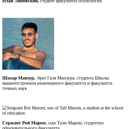
Илан Липовский,
студент факультета психологии
Шахар Манзур,
брат Галя Манзура, студента Школы
машиностроения инженерного факультета и факультета
точных наук
Сержант Рой Маром
, сын Тали Маром, студентки
образовательного факультета