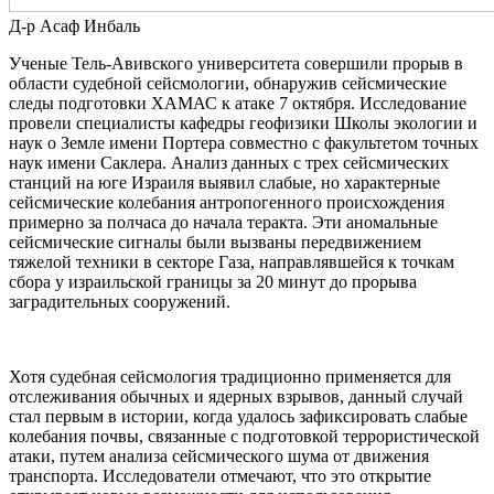
Д-р Асаф Инбаль
Ученые Тель-Авивского университета совершили прорыв в
области судебной сейсмологии, обнаружив сейсмические
следы подготовки ХАМАС к атаке 7 октября. Исследование
провели специалисты кафедры геофизики Школы экологии и
наук о Земле имени Портера совместно с факультетом точных
наук имени Саклера. Анализ данных с трех сейсмических
станций на юге Израиля выявил слабые, но характерные
сейсмические колебания антропогенного происхождения
примерно за полчаса до начала теракта. Эти аномальные
сейсмические сигналы были вызваны передвижением
тяжелой техники в секторе Газа, направлявшейся к точкам
сбора у израильской границы за 20 минут до прорыва
заградительных сооружений.
Хотя судебная сейсмология традиционно применяется для
отслеживания обычных и ядерных взрывов, данный случай
стал первым в истории, когда удалось зафиксировать слабые
колебания почвы, связанные с подготовкой террористической
атаки, путем анализа сейсмического шума от движения
транспорта. Исследователи отмечают, что это открытие