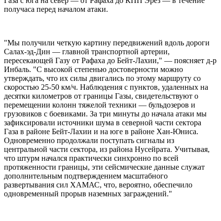
Газа с юга на север — от Рафаха до КПП Эрез — в течение
получаса перед началом атаки.
"Мы получили четкую картину передвижений вдоль дороги
Салах-эд-Дин — главной транспортной артерии,
пересекающей Газу от Рафаха до Бейт-Лахии," — поясняет д-р
Инбаль. "С высокой степенью достоверности можно
утверждать, что их силы двигались по этому маршруту со
скоростью 25-50 км/ч. Наблюдения с пунктов, удаленных на
десятки километров от границы Газы, свидетельствуют о
перемещении колонн тяжелой техники — бульдозеров и
грузовиков с боевиками. За три минуты до начала атаки мы
зафиксировали источники шума в северной части сектора
Газа в районе Бейт-Лахии и на юге в районе Хан-Юниса.
Одновременно продолжали поступать сигналы из
центральной части сектора, из района Нусейрата. Учитывая,
что штурм начался практически синхронно по всей
протяженности границы, эти сейсмические данные служат
дополнительным подтверждением масштабного
развертывания сил ХАМАС, что, вероятно, обеспечило
одновременный прорыв наземных заграждений."