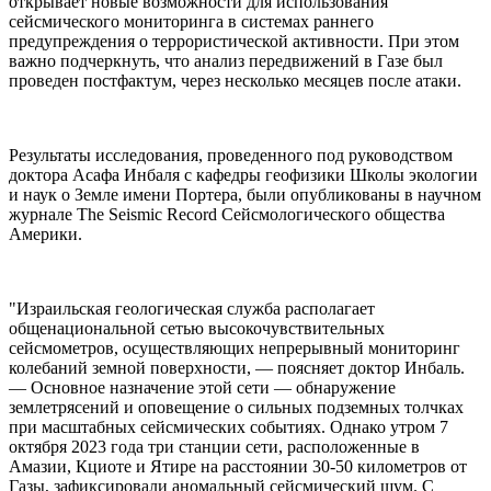
открывает новые возможности для использования
сейсмического мониторинга в системах раннего
предупреждения о террористической активности. При этом
важно подчеркнуть, что анализ передвижений в Газе был
проведен постфактум, через несколько месяцев после атаки.
Результаты исследования, проведенного под руководством
доктора Асафа Инбаля с кафедры геофизики Школы экологии
и наук о Земле имени Портера, были опубликованы в научном
журнале The Seismic Record Сейсмологического общества
Америки.
"Израильская геологическая служба располагает
общенациональной сетью высокочувствительных
сейсмометров, осуществляющих непрерывный мониторинг
колебаний земной поверхности, — поясняет доктор Инбаль.
— Основное назначение этой сети — обнаружение
землетрясений и оповещение о сильных подземных толчках
при масштабных сейсмических событиях. Однако утром 7
октября 2023 года три станции сети, расположенные в
Амазии, Кциоте и Ятире на расстоянии 30-50 километров от
Газы, зафиксировали аномальный сейсмический шум. С